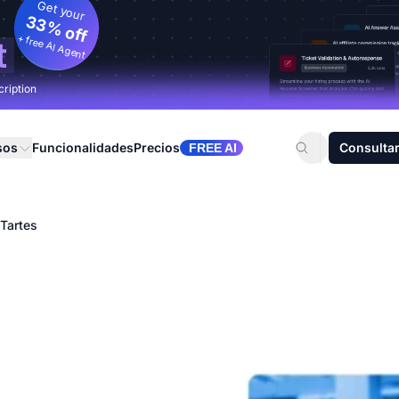
Get your
33% off
+ free AI Agent
t
cription
sos
Funcionalidades
Precios
Consultar
FREE AI
 Tartes