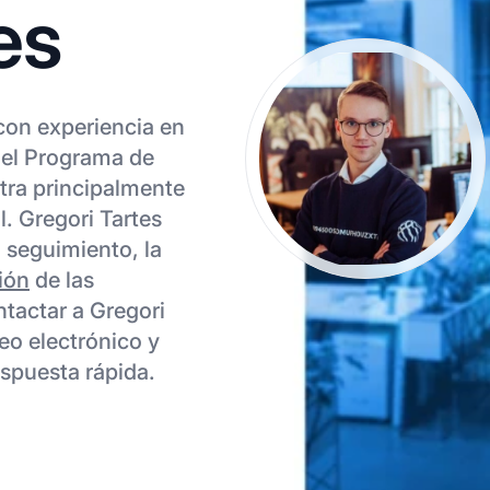
es
 con experiencia en
el Programa de
ntra principalmente
l. Gregori Tartes
l seguimiento, la
ión
de las
ntactar a Gregori
eo electrónico y
espuesta rápida.