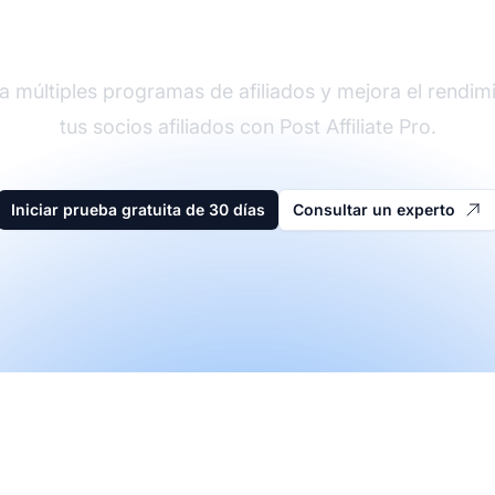
der en software de afi
a múltiples programas de afiliados y mejora el rendim
tus socios afiliados con Post Affiliate Pro.
Iniciar prueba gratuita de 30 días
Consultar un experto