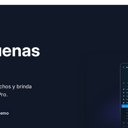
uenas
echos y brinda
Pro.
demo