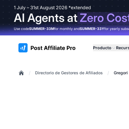
1 July – 31st August 2026 *extended
AI Agents at
Zero Cos
Use code
SUMMER-33M
for monthly and
SUMMER-33Y
for yearly subs
:site.title
Producto
Recur
/
/
Directorio de Gestores de Afiliados
Gregori
Home