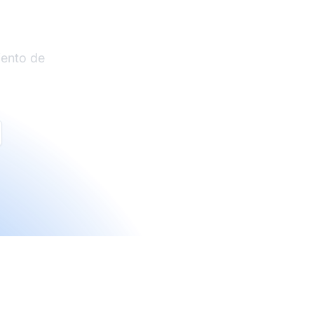
liados
iento de