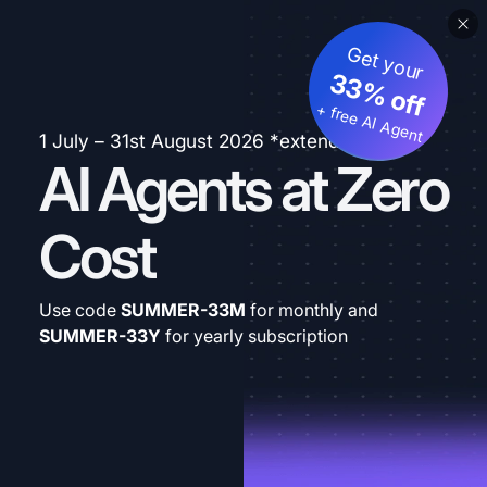
Get your
33% off
+ free AI Agent
1 July – 31st August 2026 *extended
AI Agents at Zero
Cost
Use code
SUMMER-33M
for monthly and
SUMMER-33Y
for yearly subscription