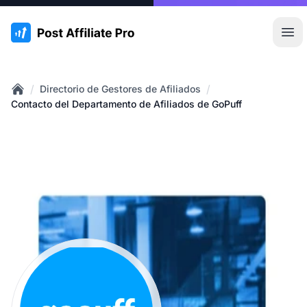
:site.title
Abr
/
/
Directorio de Gestores de Afiliados
Home
Contacto del Departamento de Afiliados de GoPuff