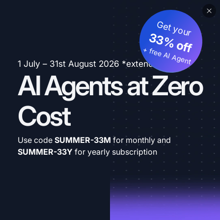
Get your
33% off
+ free AI Agent
1 July – 31st August 2026 *extended
AI Agents at Zero
Cost
Use code
SUMMER-33M
for monthly and
SUMMER-33Y
for yearly subscription