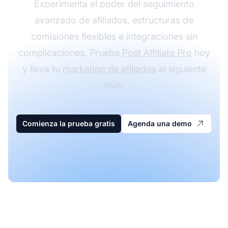
Experimenta el poder del seguimiento
avanzado de afiliados, estructuras de
comisiones flexibles e integraciones sin
complicaciones. Prueba
Post Affiliate Pro
hoy
y lleva tu
marketing de afiliados
al siguiente
nivel.
Comienza la prueba gratis
Agenda una demo