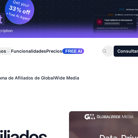
Get your
33% off
+ free AI Agent
t
cription
sos
Funcionalidades
Precios
Consultar
FREE AI
ama de Afiliados de GlobalWide Media
liados