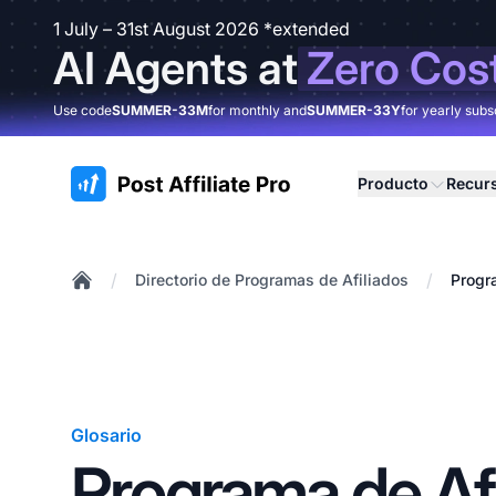
1 July – 31st August 2026 *extended
AI Agents at
Zero Cos
Use code
SUMMER-33M
for monthly and
SUMMER-33Y
for yearly subs
:site.title
Producto
Recur
/
/
Directorio de Programas de Afiliados
Progr
Home
Glosario
Programa de Afi