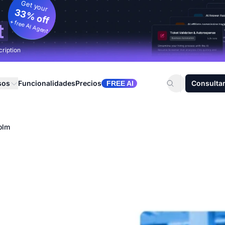
Get your
33% off
+ free AI Agent
t
cription
sos
Funcionalidades
Precios
Consultar
FREE AI
olm