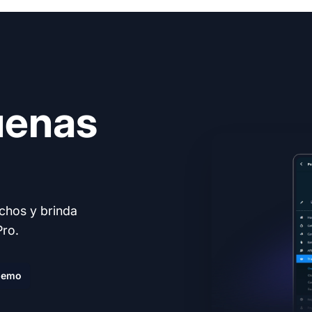
uenas
echos y brinda
Pro.
demo