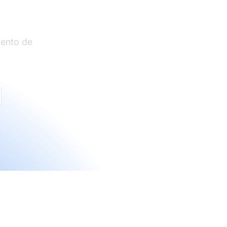
liados
iento de