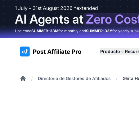
1 July – 31st August 2026 *extended
AI Agents at
Zero Cos
Use code
SUMMER-33M
for monthly and
SUMMER-33Y
for yearly subs
:site.title
Producto
Recur
/
/
Directorio de Gestores de Afiliados
Ghita H
Home