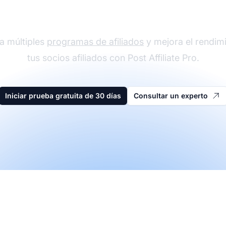
der en software de afi
a múltiples
programas de afiliados
y mejora el rendim
tus socios afiliados con Post Affiliate Pro.
Iniciar prueba gratuita de 30 días
Consultar un experto