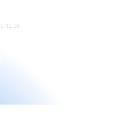
liados
iento de