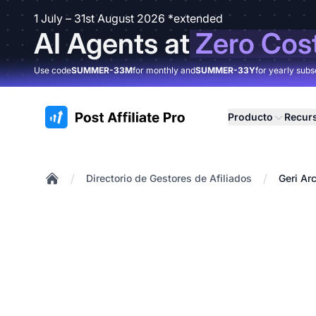
1 July – 31st August 2026 *extended
AI Agents at
Zero Cos
Use code
SUMMER-33M
for monthly and
SUMMER-33Y
for yearly subs
:site.title
Producto
Recur
/
/
Directorio de Gestores de Afiliados
Geri Ar
Home