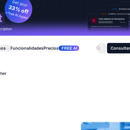
Get your
33% off
+ free AI Agent
t
cription
sos
Funcionalidades
Precios
Consultar
FREE AI
cher