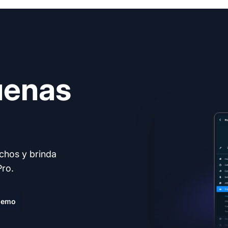
uenas
echos y brinda
Pro.
demo