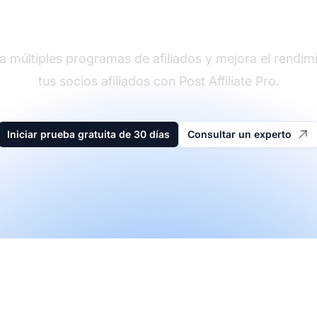
der en software de afi
a múltiples programas de afiliados y mejora el rendim
tus socios afiliados con Post Affiliate Pro.
Iniciar prueba gratuita de 30 días
Consultar un experto