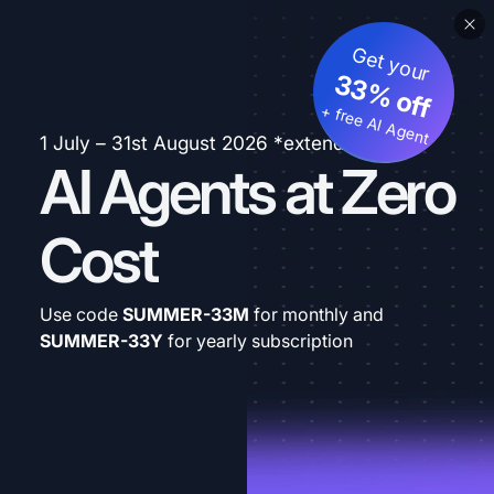
Get your
33% off
+ free AI Agent
1 July – 31st August 2026 *extended
AI Agents at Zero
Cost
Use code
SUMMER-33M
for monthly and
SUMMER-33Y
for yearly subscription