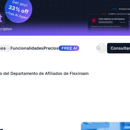
Get your
33% off
+ free AI Agent
t
cription
sos
Funcionalidades
Precios
Consultar
FREE AI
o del Departamento de Afiliados de Flexiroam