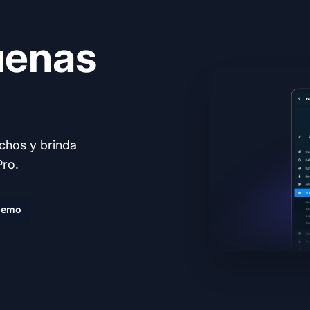
uenas
echos y brinda
Pro.
demo