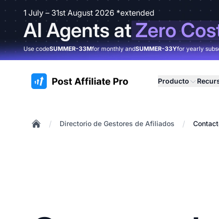
1 July – 31st August 2026 *extended
AI Agents at
Zero Cos
Use code
SUMMER-33M
for monthly and
SUMMER-33Y
for yearly subs
:site.title
Producto
Recur
/
/
Directorio de Gestores de Afiliados
Contact
Home