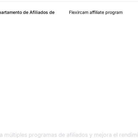
artamento de Afiliados de
Flexircam affiliate program
der en software de afi
a múltiples programas de afiliados y mejora el rendim