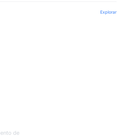
Explorar
liados
iento de