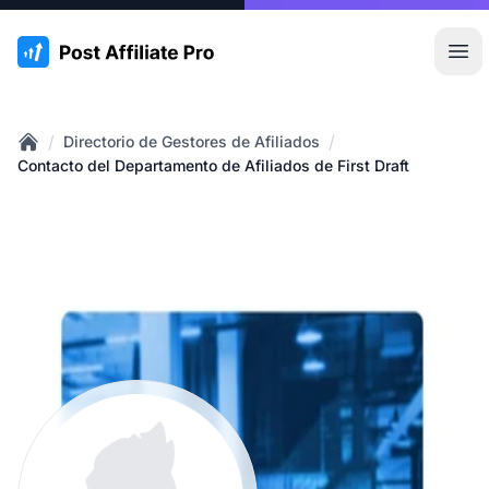
:site.title
Abr
/
/
Directorio de Gestores de Afiliados
Home
Contacto del Departamento de Afiliados de First Draft