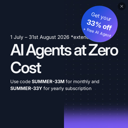
Get your
33% off
+ free AI Agent
1 July – 31st August 2026 *extended
AI Agents at Zero
Cost
Use code
SUMMER-33M
for monthly and
SUMMER-33Y
for yearly subscription