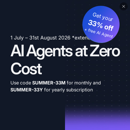
Get your
33% off
+ free AI Agent
1 July – 31st August 2026 *extended
AI Agents at Zero
Cost
Use code
SUMMER-33M
for monthly and
SUMMER-33Y
for yearly subscription