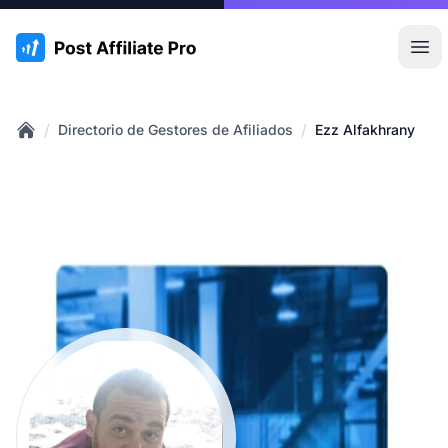
:site.title
Abr
/
/
Directorio de Gestores de Afiliados
Ezz Alfakhrany
Home