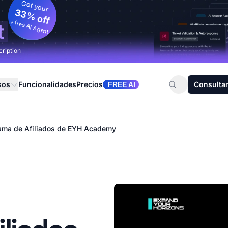
Get your
33% off
+ free AI Agent
t
cription
sos
Funcionalidades
Precios
Consultar
FREE AI
ama de Afiliados de EYH Academy