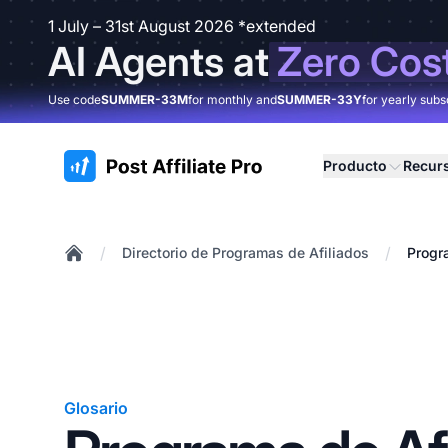
1 July – 31st August 2026 *extended
AI Agents at
Zero Cos
Use code
SUMMER-33M
for monthly and
SUMMER-33Y
for yearly subs
:site.title
Producto
Recur
/
/
Directorio de Programas de Afiliados
Progr
Home
Glosario