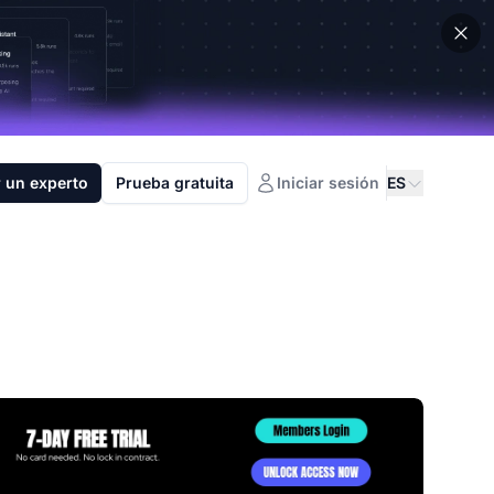
 un experto
Prueba gratuita
Iniciar sesión
ES