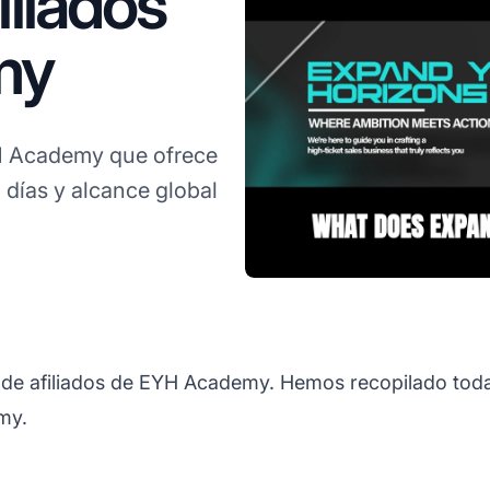
liados
my
YH Academy que ofrece
días y alcance global
a de afiliados de EYH Academy. Hemos recopilado toda
my.