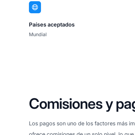
Países aceptados
Mundial
Comisiones y pa
Los pagos son uno de los factores más imp
ofrece
comisiones
de un solo nivel, lo que