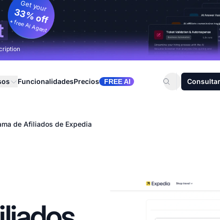
Get your
33% off
+ free AI Agent
t
cription
sos
Funcionalidades
Precios
Consultar
FREE AI
ama de Afiliados de Expedia
liados