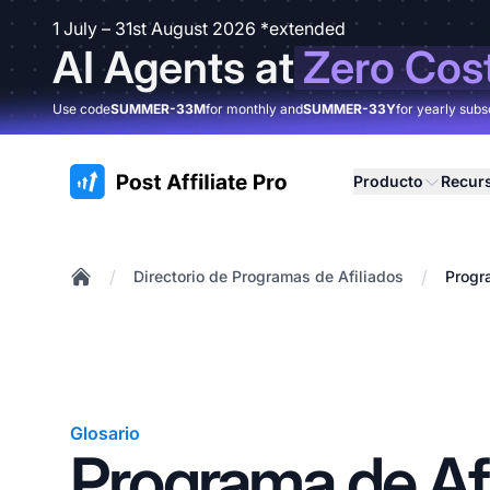
1 July – 31st August 2026 *extended
AI Agents at
Zero Cos
Use code
SUMMER-33M
for monthly and
SUMMER-33Y
for yearly subs
:site.title
Producto
Recur
/
/
Directorio de Programas de Afiliados
Progr
Home
Glosario
Programa de Afi