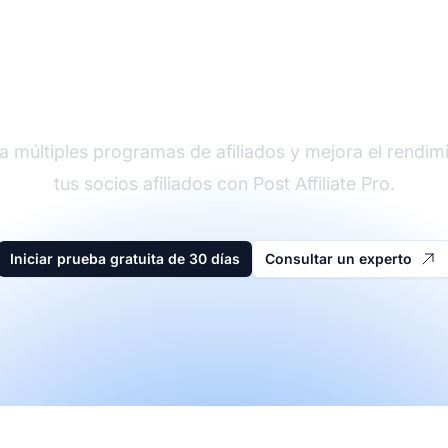
der en software de afi
a múltiples programas de afiliados y mejora el rendim
tus socios afiliados con Post Affiliate Pro.
Iniciar prueba gratuita de 30 días
Consultar un experto