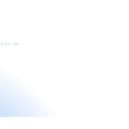
liados
iento de