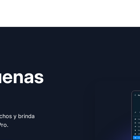
uenas
echos y brinda
Pro.