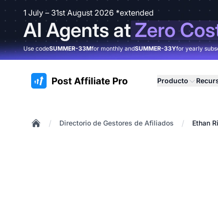
1 July – 31st August 2026 *extended
AI Agents at
Zero Cos
Use code
SUMMER-33M
for monthly and
SUMMER-33Y
for yearly subs
:site.title
Producto
Recur
/
/
Directorio de Gestores de Afiliados
Ethan R
Home