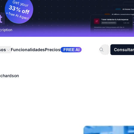
Get your
33% off
+ free AI Agent
t
cription
sos
Funcionalidades
Precios
Consultar
FREE AI
ichardson