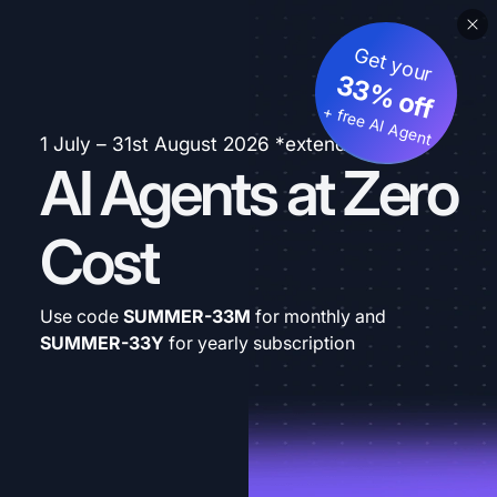
Get your
33% off
+ free AI Agent
1 July – 31st August 2026 *extended
AI Agents at Zero
Cost
Use code
SUMMER-33M
for monthly and
SUMMER-33Y
for yearly subscription