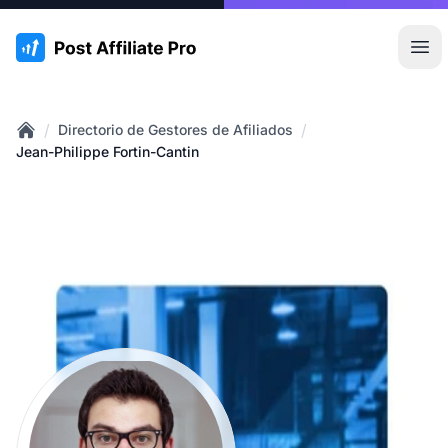
:site.title
Abr
/
/
Directorio de Gestores de Afiliados
Home
Jean-Philippe Fortin-Cantin