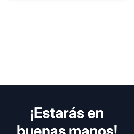
¡Estarás en
buenas manos!