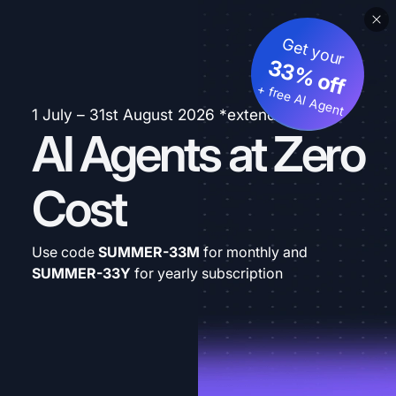
Get your
33% off
+ free AI Agent
1 July – 31st August 2026 *extended
AI Agents at Zero
Cost
Use code
SUMMER-33M
for monthly and
SUMMER-33Y
for yearly subscription