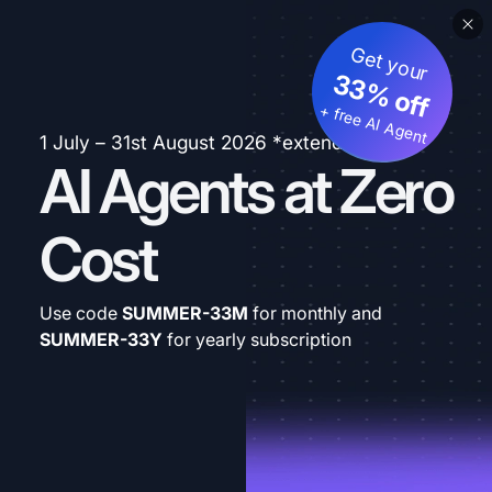
Get your
33% off
+ free AI Agent
1 July – 31st August 2026 *extended
AI Agents at Zero
Cost
Use code
SUMMER-33M
for monthly and
SUMMER-33Y
for yearly subscription