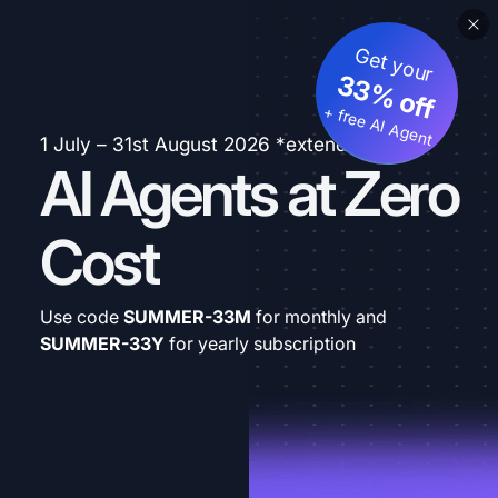
Get your
33% off
+ free AI Agent
1 July – 31st August 2026 *extended
AI Agents at Zero
Cost
Use code
SUMMER-33M
for monthly and
SUMMER-33Y
for yearly subscription