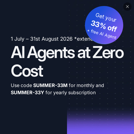
Get your
33% off
+ free AI Agent
1 July – 31st August 2026 *extended
AI Agents at Zero
Cost
Use code
SUMMER-33M
for monthly and
SUMMER-33Y
for yearly subscription