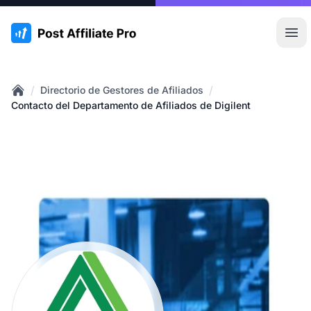
:site.title
Abr
/
/
Directorio de Gestores de Afiliados
Home
Contacto del Departamento de Afiliados de Digilent