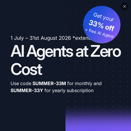
Get your
33% off
+ free AI Agent
1 July – 31st August 2026 *extended
AI Agents at Zero
Cost
Use code
SUMMER-33M
for monthly and
SUMMER-33Y
for yearly subscription