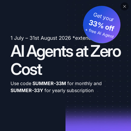
Get your
33% off
+ free AI Agent
1 July – 31st August 2026 *extended
AI Agents at Zero
Cost
Use code
SUMMER-33M
for monthly and
SUMMER-33Y
for yearly subscription