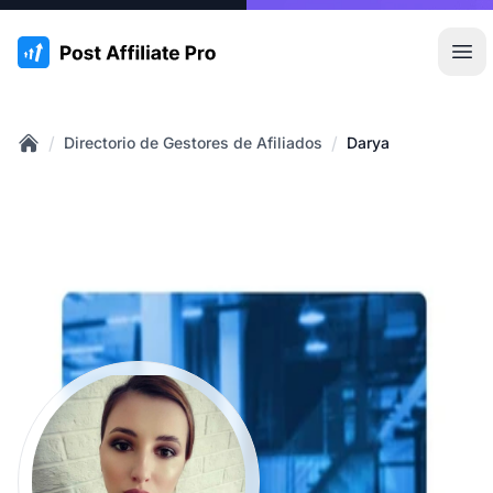
:site.title
Abr
/
/
Directorio de Gestores de Afiliados
Darya
Home