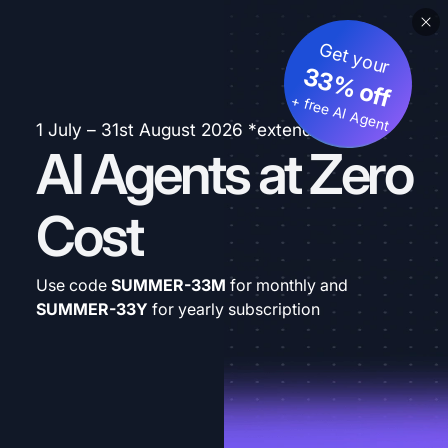
Get your
33% off
+ free AI Agent
1 July – 31st August 2026 *extended
AI Agents at Zero
Cost
Use code
SUMMER-33M
for monthly and
SUMMER-33Y
for yearly subscription