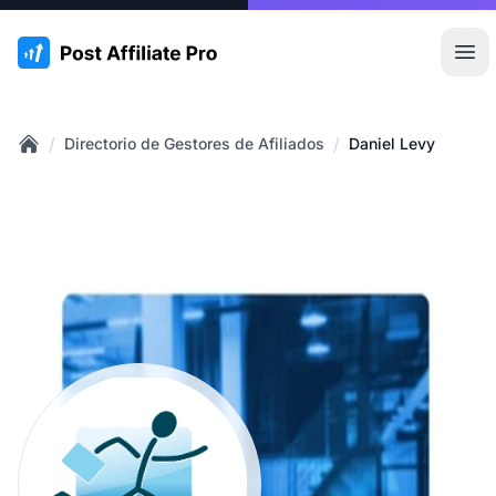
:site.title
Abr
/
/
Directorio de Gestores de Afiliados
Daniel Levy
Home