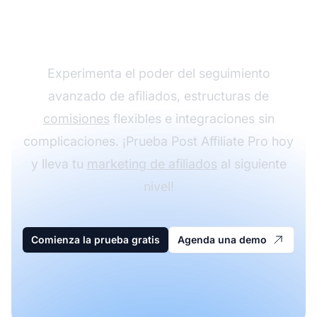
programa de afiliados
con Post Affiliate Pro
Experimenta el poder del seguimiento
avanzado de afiliados, estructuras de
comisiones
flexibles e integraciones sin
complicaciones. ¡Prueba Post Affiliate Pro hoy
y lleva tu
marketing de afiliados
al siguiente
nivel!
Comienza la prueba gratis
Agenda una demo