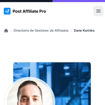
:site.title
Abr
/
/
Directorio de Gestores de Afiliados
Dane Korinko
Home