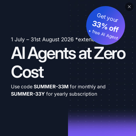
Get your
33% off
+ free AI Agent
1 July – 31st August 2026 *extended
AI Agents at Zero
Cost
Use code
SUMMER-33M
for monthly and
SUMMER-33Y
for yearly subscription