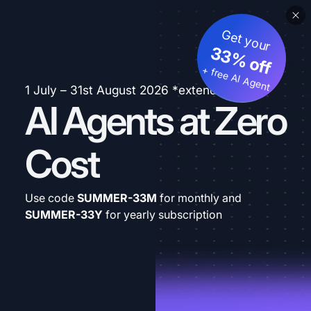
Get your
33% off
+ free AI Agent
1 July – 31st August 2026 *extended
AI Agents at Zero
Cost
Use code
SUMMER-33M
for monthly and
SUMMER-33Y
for yearly subscription