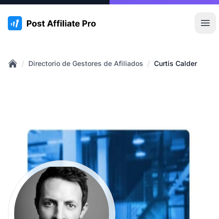
:site.title
Abr
/
/
Directorio de Gestores de Afiliados
Curtis Calder
Home