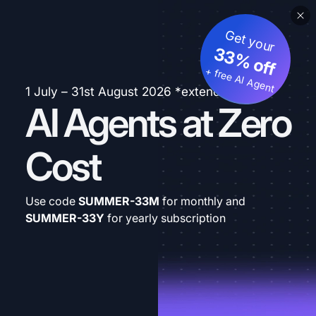
Get your
33% off
+ free AI Agent
1 July – 31st August 2026 *extended
AI Agents at Zero
Cost
Use code
SUMMER-33M
for monthly and
SUMMER-33Y
for yearly subscription