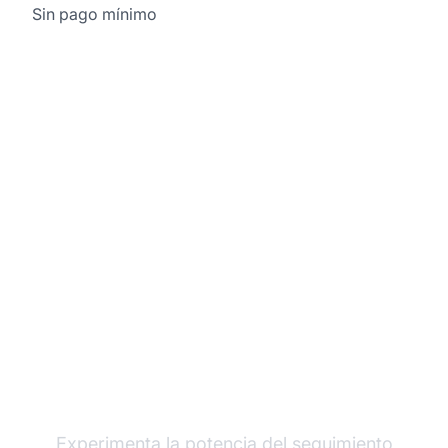
Sin pago mínimo
Haz crecer tu
programa de afiliados
con Post Affiliate Pro
Experimenta la potencia del seguimiento