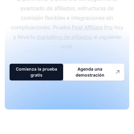
avanzado de afiliados, estructuras de
comisión flexibles e integraciones sin
complicaciones. Prueba
Post Affiliate Pro
hoy
y lleva tu
marketing de afiliados
al siguiente
nivel.
Comienza la prueba
Agenda una
gratis
demostración