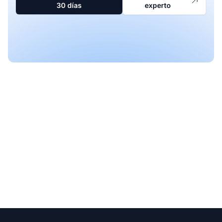
30 días
experto