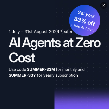
Get your
33% off
+ free AI Agent
1 July – 31st August 2026 *extended
AI Agents at Zero
Cost
Use code
SUMMER-33M
for monthly and
SUMMER-33Y
for yearly subscription