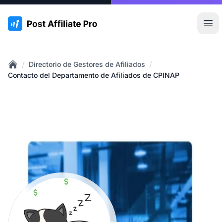
:site.title
Abr
/
/
Directorio de Gestores de Afiliados
Home
Contacto del Departamento de Afiliados de CPINAP