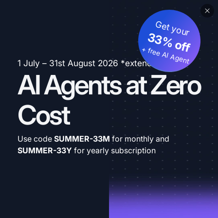
Get your
33% off
+ free AI Agent
1 July – 31st August 2026 *extended
AI Agents at Zero
Cost
Use code
SUMMER-33M
for monthly and
SUMMER-33Y
for yearly subscription