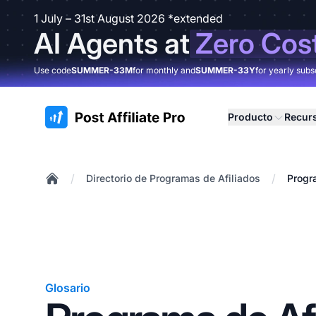
1 July – 31st August 2026 *extended
AI Agents at
Zero Cos
Use code
SUMMER-33M
for monthly and
SUMMER-33Y
for yearly subs
:site.title
Producto
Recur
/
/
Directorio de Programas de Afiliados
Progr
Home
Glosario