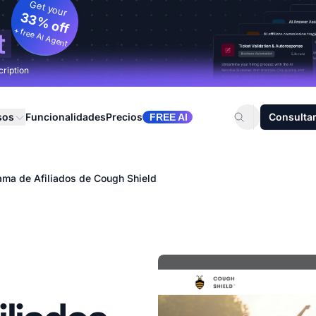
Get your
33% off
+ free AI Agent
t
cription
sos
Funcionalidades
Precios
Consultar
FREE AI
ama de Afiliados de Cough Shield