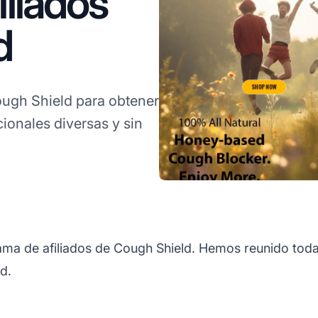
liados
d
gh Shield para obtener
onales diversas y sin
rama de afiliados de Cough Shield. Hemos reunido toda
d.