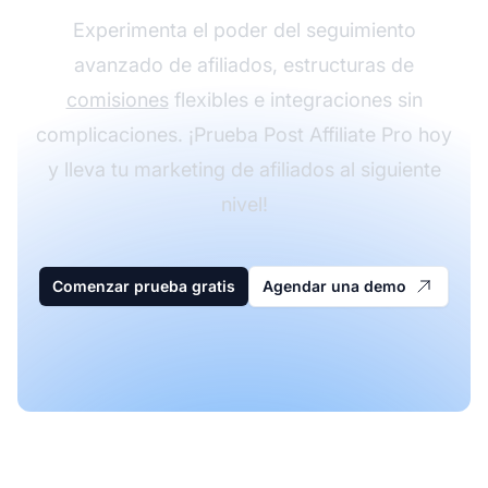
Experimenta el poder del seguimiento
avanzado de afiliados, estructuras de
comisiones
flexibles e integraciones sin
complicaciones. ¡Prueba Post Affiliate Pro hoy
y lleva tu marketing de afiliados al siguiente
nivel!
Comenzar prueba gratis
Agendar una demo