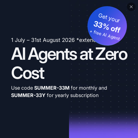
Get your
33% off
+ free AI Agent
1 July – 31st August 2026 *extended
AI Agents at Zero
Cost
Use code
SUMMER-33M
for monthly and
SUMMER-33Y
for yearly subscription