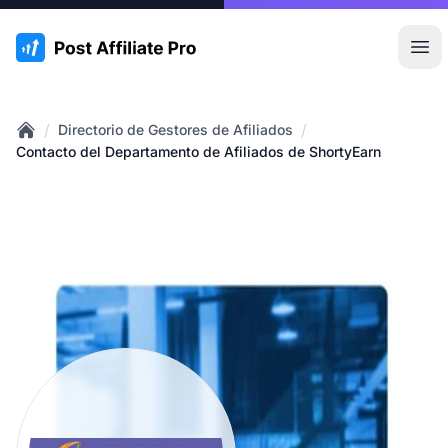
:site.title
Abr
/
/
Directorio de Gestores de Afiliados
Home
Contacto del Departamento de Afiliados de ShortyEarn