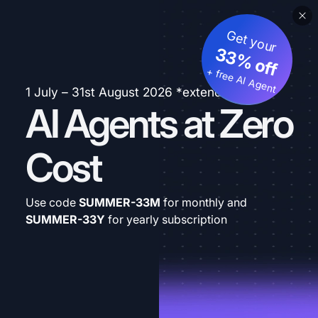
Get your
33% off
+ free AI Agent
1 July – 31st August 2026 *extended
AI Agents at Zero
Cost
Use code
SUMMER-33M
for monthly and
SUMMER-33Y
for yearly subscription