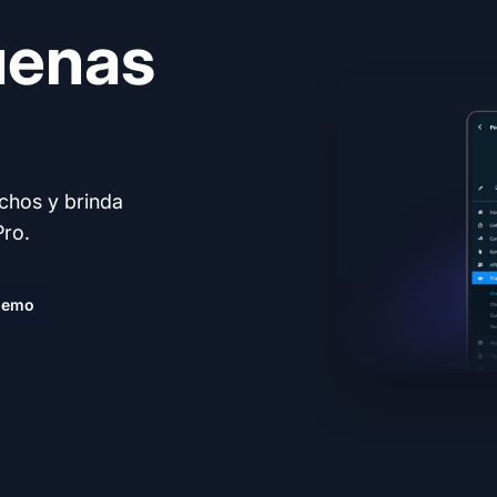
uenas
echos y brinda
Pro.
demo