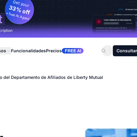
Get your
33% off
+ free AI Agent
t
cription
sos
Funcionalidades
Precios
Consultar
FREE AI
o del Departamento de Afiliados de Liberty Mutual