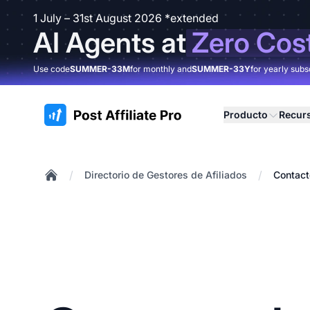
1 July – 31st August 2026 *extended
AI Agents at
Zero Cos
Use code
SUMMER-33M
for monthly and
SUMMER-33Y
for yearly subs
:site.title
Producto
Recur
/
/
Directorio de Gestores de Afiliados
Contact
Home