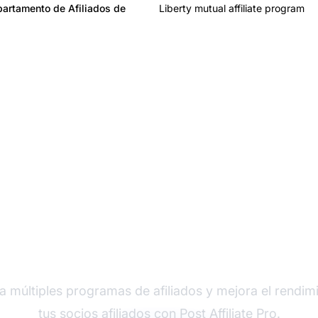
artamento de Afiliados de
Liberty mutual affiliate program
der en software de afi
a múltiples programas de afiliados y mejora el rendim
tus socios afiliados con Post Affiliate Pro.