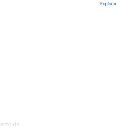
Explorar
liados
iento de