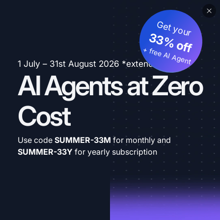
Get your
33% off
+ free AI Agent
1 July – 31st August 2026 *extended
AI Agents at Zero
Cost
Use code
SUMMER-33M
for monthly and
SUMMER-33Y
for yearly subscription