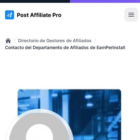
:site.title
Abr
/
/
Directorio de Gestores de Afiliados
Home
Contacto del Departamento de Afiliados de EarnPerInstall