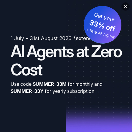
Get your
33% off
+ free AI Agent
1 July – 31st August 2026 *extended
AI Agents at Zero
Cost
Use code
SUMMER-33M
for monthly and
SUMMER-33Y
for yearly subscription