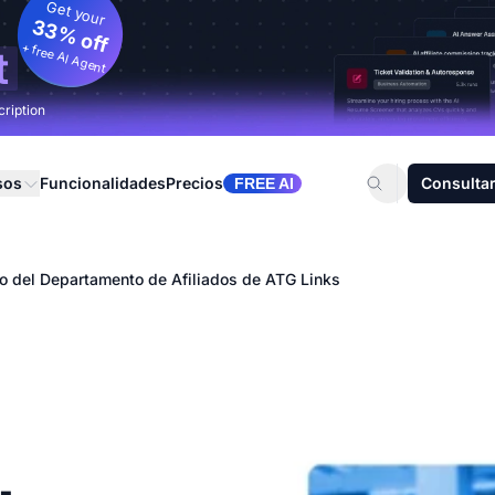
Get your
33% off
+ free AI Agent
t
cription
sos
Funcionalidades
Precios
Consultar
FREE AI
o del Departamento de Afiliados de ATG Links