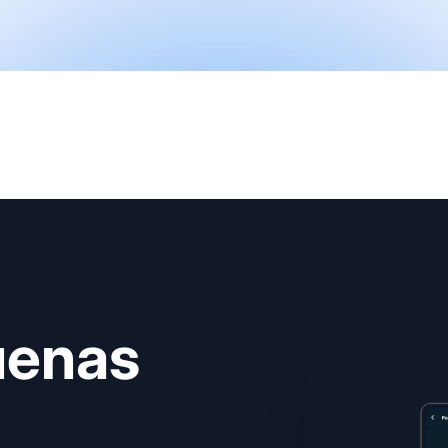
uenas