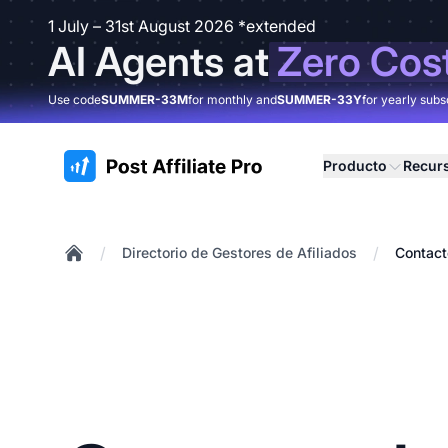
1 July – 31st August 2026 *extended
AI Agents at
Zero Cos
Use code
SUMMER-33M
for monthly and
SUMMER-33Y
for yearly subs
:site.title
Producto
Recur
/
/
Directorio de Gestores de Afiliados
Contact
Home