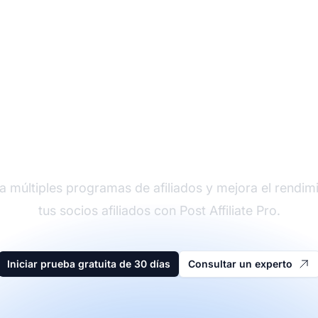
der en software de afi
a múltiples programas de afiliados y mejora el rendim
tus socios afiliados con Post Affiliate Pro.
Iniciar prueba gratuita de 30 días
Consultar un experto