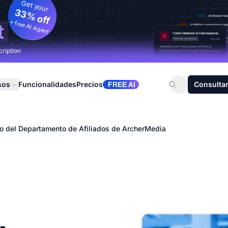
Get your
33% off
+ free AI Agent
t
cription
sos
Funcionalidades
Precios
Consultar
FREE AI
o del Departamento de Afiliados de ArcherMedia