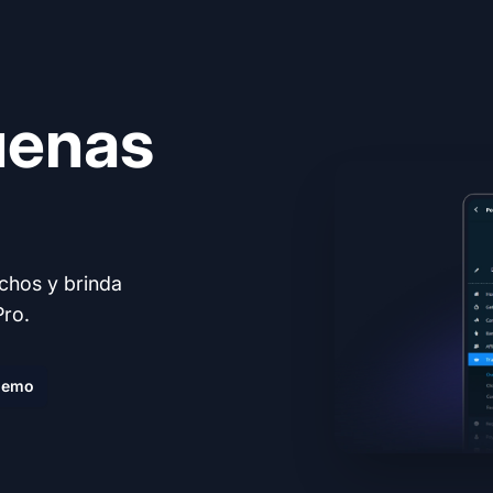
uenas
echos y brinda
Pro.
demo