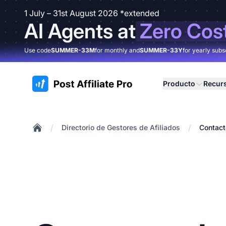
1 July – 31st August 2026 *extended
AI Agents at
Zero Cos
Use code
SUMMER-33M
for monthly and
SUMMER-33Y
for yearly subs
:site.title
Producto
Recur
/
/
Directorio de Gestores de Afiliados
Contact
Home