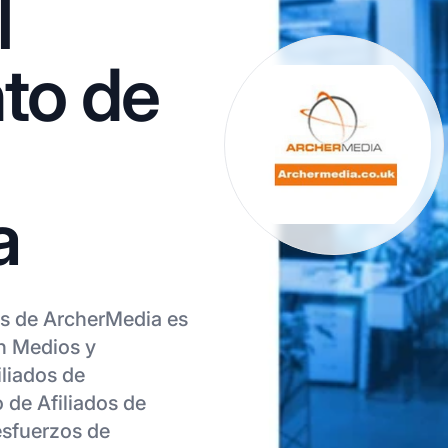
l
to de
a
os de ArcherMedia es
en Medios y
iliados de
de Afiliados de
esfuerzos de