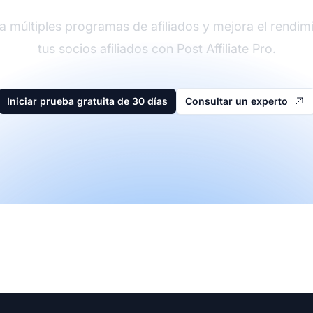
a múltiples programas de afiliados y mejora el rendim
tus socios afiliados con Post Affiliate Pro.
Iniciar prueba gratuita de 30 días
Consultar un experto