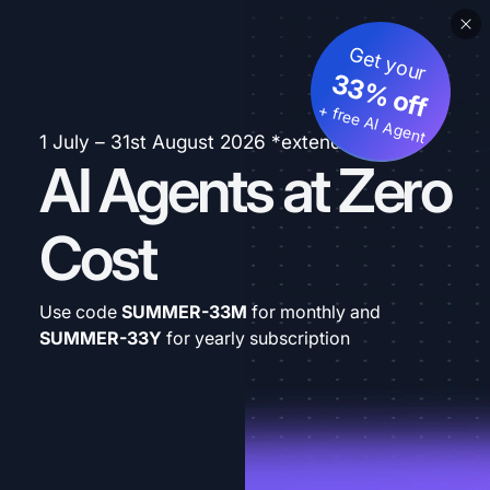
Get your
33% off
+ free AI Agent
1 July – 31st August 2026 *extended
AI Agents at Zero
Cost
Use code
SUMMER-33M
for monthly and
SUMMER-33Y
for yearly subscription