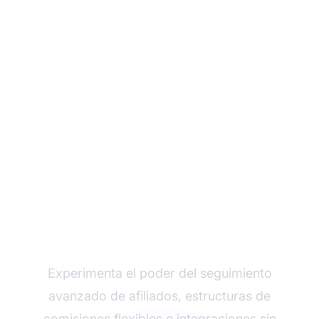
Haz crecer tu
programa de afiliados
con Post Affiliate Pro
Experimenta el poder del seguimiento
avanzado de afiliados, estructuras de
comisiones flexibles e integraciones sin