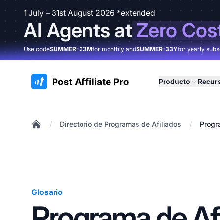
1 July – 31st August 2026 *extended
AI Agents at
Zero Cos
Use code
SUMMER-33M
for monthly and
SUMMER-33Y
for yearly subs
:site.title
Producto
Recur
/
/
Directorio de Programas de Afiliados
Progr
Home
Glosario
Programa de Afi