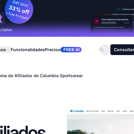
Get your
33% off
+ free AI Agent
t
cription
sos
Funcionalidades
Precios
Consultar
FREE AI
ama de Afiliados de Columbia Sportswear
liados