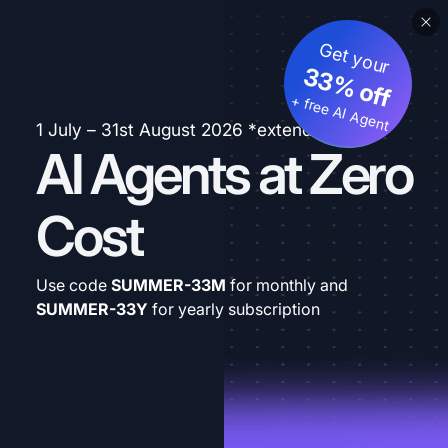
Get your
33% off
+ free AI Agent
1 July – 31st August 2026 *extended
AI Agents at Zero
Cost
Use code
SUMMER-33M
for monthly and
SUMMER-33Y
for yearly subscription