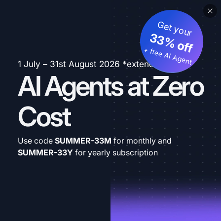
Get your
33% off
+ free AI Agent
1 July – 31st August 2026 *extended
AI Agents at Zero
Cost
Use code
SUMMER-33M
for monthly and
SUMMER-33Y
for yearly subscription