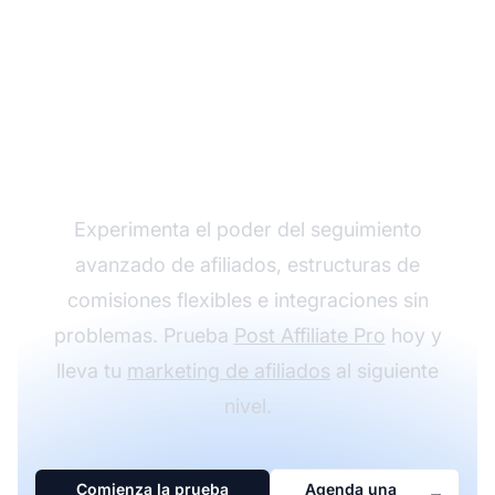
Haz crecer tu
programa de afiliados
con Post Affiliate Pro
Experimenta el poder del seguimiento
avanzado de afiliados, estructuras de
comisiones flexibles e integraciones sin
problemas. Prueba
Post Affiliate Pro
hoy y
lleva tu
marketing de afiliados
al siguiente
nivel.
Comienza la prueba
Agenda una