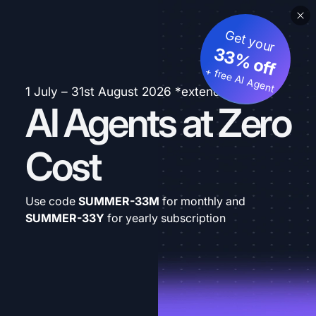
Get your
33% off
+ free AI Agent
1 July – 31st August 2026 *extended
AI Agents at Zero
Cost
Use code
SUMMER-33M
for monthly and
SUMMER-33Y
for yearly subscription