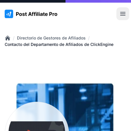
:site.title
Abr
/
/
Directorio de Gestores de Afiliados
Home
Contacto del Departamento de Afiliados de ClickEngine