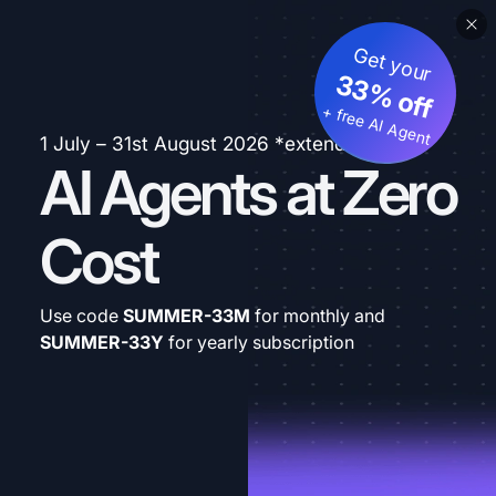
Get your
33% off
+ free AI Agent
1 July – 31st August 2026 *extended
AI Agents at Zero
Cost
Use code
SUMMER-33M
for monthly and
SUMMER-33Y
for yearly subscription