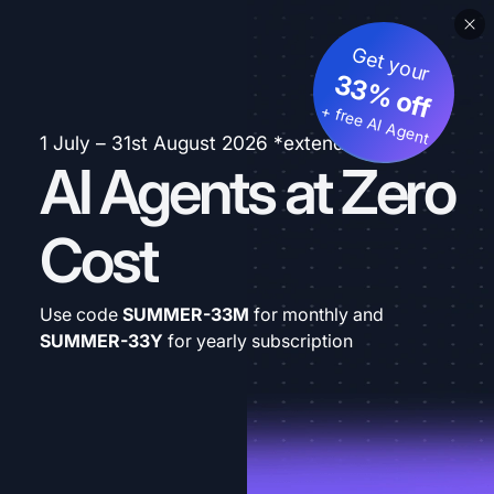
Get your
33% off
+ free AI Agent
1 July – 31st August 2026 *extended
AI Agents at Zero
Cost
Use code
SUMMER-33M
for monthly and
SUMMER-33Y
for yearly subscription