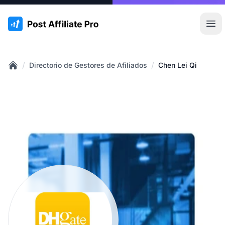
:site.title
Abr
/
/
Directorio de Gestores de Afiliados
Chen Lei Qi
Home