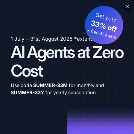
Get your
33% off
+ free AI Agent
1 July – 31st August 2026 *extended
AI Agents at Zero
Cost
Use code
SUMMER-33M
for monthly and
SUMMER-33Y
for yearly subscription