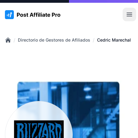
:site.title
Abr
/
/
Directorio de Gestores de Afiliados
Cedric Marechal
Home