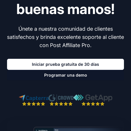
buenas manos!
Únete a nuestra comunidad de clientes
satisfechos y brinda excelente soporte al cliente
con Post Affiliate Pro.
Iniciar prueba gratuita de 30 días
Programar una demo