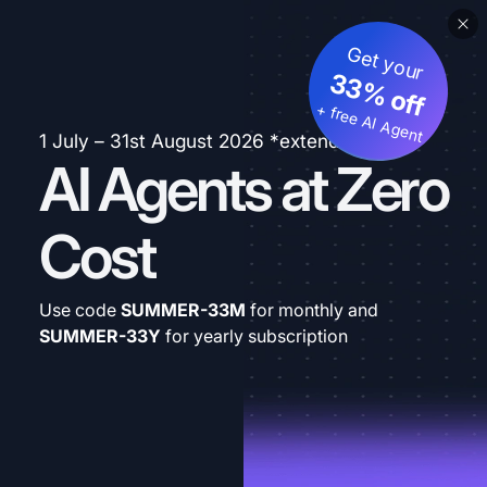
Get your
33% off
+ free AI Agent
1 July – 31st August 2026 *extended
AI Agents at Zero
Cost
Use code
SUMMER-33M
for monthly and
SUMMER-33Y
for yearly subscription