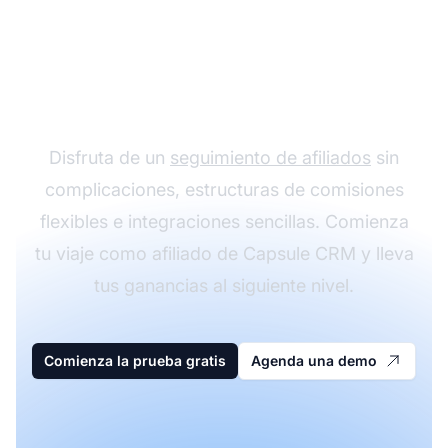
Haz crecer tu
programa de afiliados
con Post Affiliate Pro
Disfruta de un
seguimiento de afiliados
sin
complicaciones, estructuras de comisiones
flexibles e integraciones sencillas. Comienza
tu viaje como afiliado de Capsule CRM y lleva
tus ganancias al siguiente nivel.
Comienza la prueba gratis
Agenda una demo