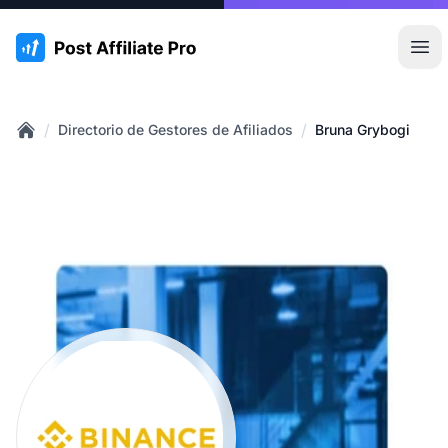
:site.title
Abr
/
/
Directorio de Gestores de Afiliados
Bruna Grybogi
Home