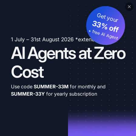
Get your
33% off
+ free AI Agent
1 July – 31st August 2026 *extended
AI Agents at Zero
Cost
Use code
SUMMER-33M
for monthly and
SUMMER-33Y
for yearly subscription