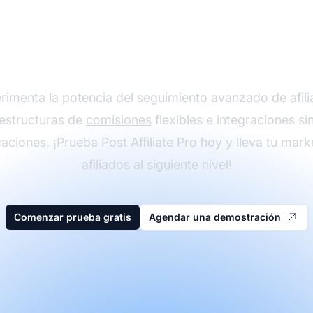
z crecer tu programa
iados con Post Affiliat
rimenta la potencia del seguimiento avanzado de afili
estructuras de
comisiones
flexibles e integraciones si
aciones. ¡Prueba Post Affiliate Pro hoy y lleva tu mark
afiliados al siguiente nivel!
Comenzar prueba gratis
Agendar una demostración