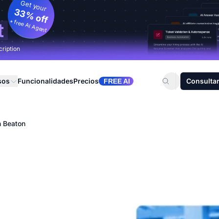
Get your
33% off
+ free AI Agent
t
cription
sos
Funcionalidades
Precios
Consultar
FREE AI
 Beaton