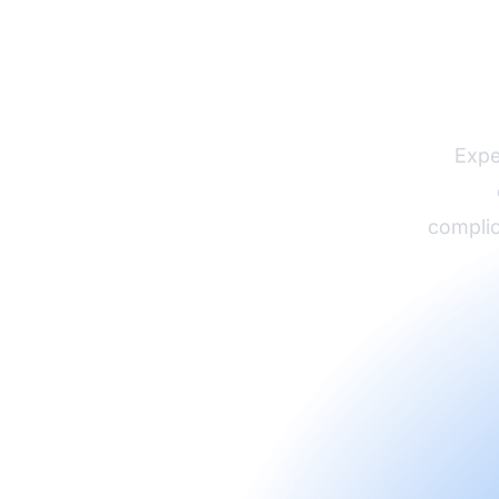
Ha
afil
Expe
complic