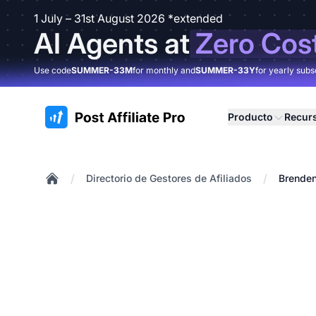
1 July – 31st August 2026 *extended
AI Agents at
Zero Cos
Use code
SUMMER-33M
for monthly and
SUMMER-33Y
for yearly subs
:site.title
Producto
Recur
/
/
Directorio de Gestores de Afiliados
Brenden
Home