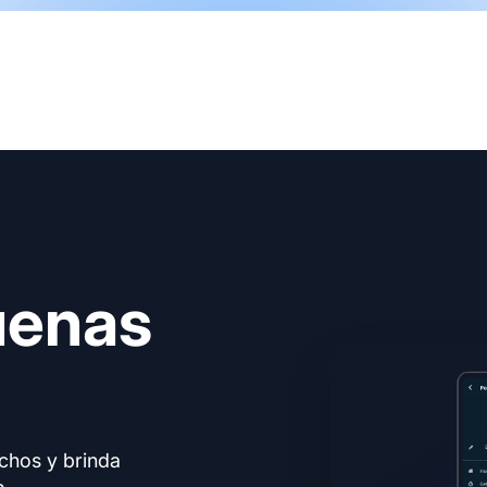
uenas
echos y brinda