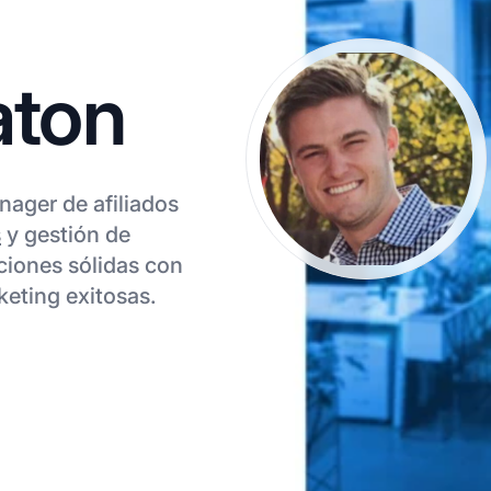
aton
ager de afiliados
s
y gestión de
ciones sólidas con
keting exitosas.