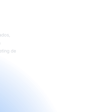
 de
e Pro
ados,
n
eting de