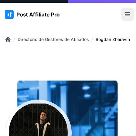
:site.title
Abr
/
/
Directorio de Gestores de Afiliados
Bogdan Zheravin
Home