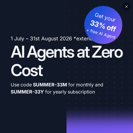
Get your
33% off
+ free AI Agent
1 July – 31st August 2026 *extended
AI Agents at Zero
Cost
Use code
SUMMER-33M
for monthly and
SUMMER-33Y
for yearly subscription