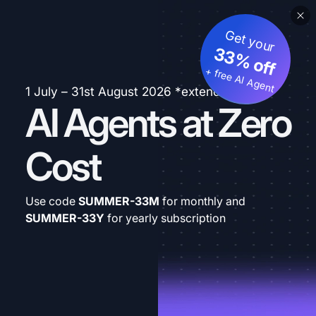
Get your
33% off
+ free AI Agent
1 July – 31st August 2026 *extended
AI Agents at Zero
Cost
Use code
SUMMER-33M
for monthly and
SUMMER-33Y
for yearly subscription