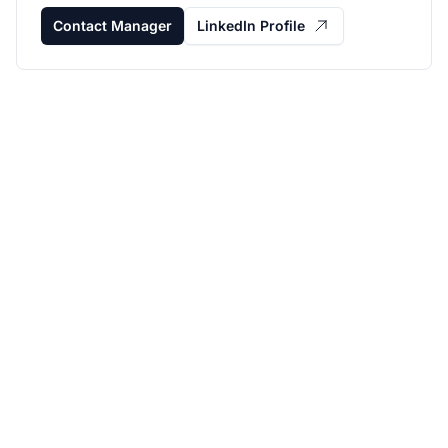
Contact Manager
LinkedIn Profile
Haz crecer tu
programa de afiliados
con Post Affiliate Pro