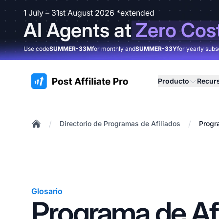
1 July – 31st August 2026 *extended
AI Agents at
Zero Cos
Use code
SUMMER-33M
for monthly and
SUMMER-33Y
for yearly subs
:site.title
Producto
Recur
/
/
Directorio de Programas de Afiliados
Progr
Home
Glosario
Programa de Afi