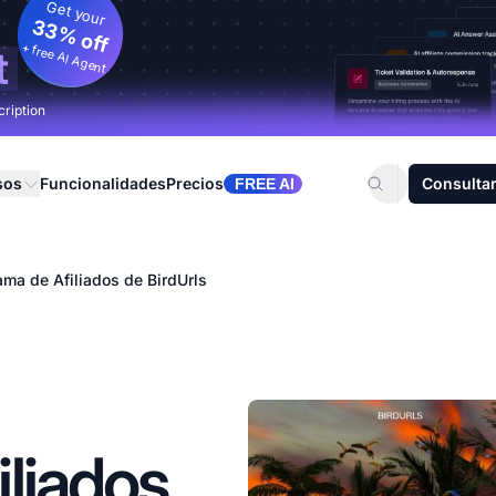
Get your
33% off
+ free AI Agent
t
cription
sos
Funcionalidades
Precios
Consultar
FREE AI
ama de Afiliados de BirdUrls
liados