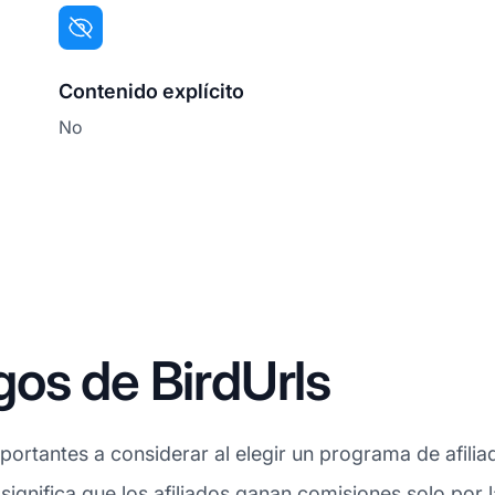
Contenido explícito
No
os de BirdUrls
ortantes a considerar al elegir un programa de afiliad
 significa que los afiliados ganan comisiones solo por