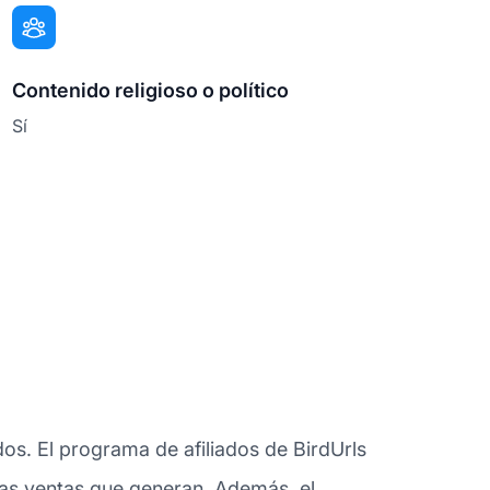
Contenido religioso o político
Sí
os. El programa de afiliados de BirdUrls
 las ventas que generan. Además, el