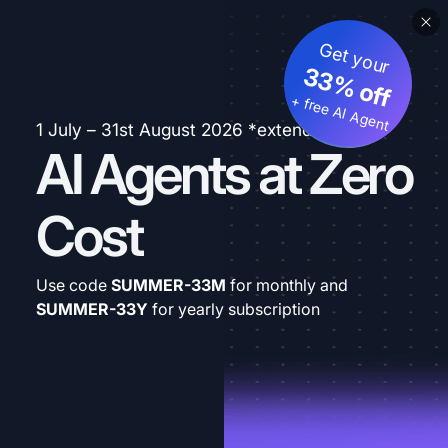
Get your
33% off
+ free AI Agent
1 July – 31st August 2026 *extended
AI Agents at Zero
Cost
Use code
SUMMER-33M
for monthly and
SUMMER-33Y
for yearly subscription