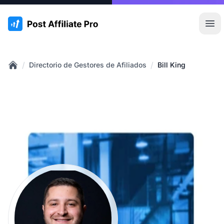
:site.title
Abr
/
/
Directorio de Gestores de Afiliados
Bill King
Home